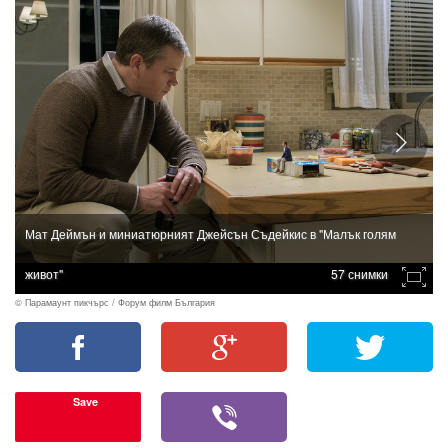
Мат Деймън и миниатюрният Джейсън Съдейкис в "Малък голям
живот"
57 снимки
© Парамаунт пикчърс / Форум филм България
Save