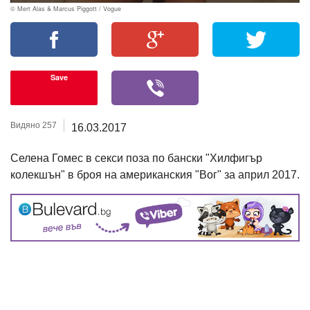
© Mert Alas & Marcus Piggott / Vogue
Save
Видяно 257
16.03.2017
Селена Гомес в секси поза по бански "Хилфигър
колекшън" в броя на американския "Вог" за април 2017.