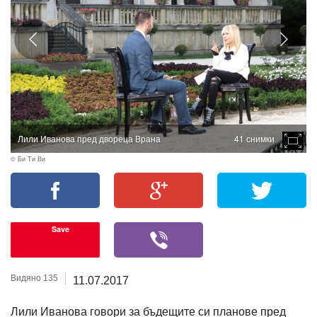
Лили Иванова пред двореца Врана
41 снимки
© Би Ти Ви
Save
Видяно 135
11.07.2017
Лили Иванова говори за бъдещите си планове пред