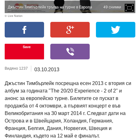
Джъстин Тимбърлейк тръгва на турне в Европа
49 снимки
© Live Nation
Save
Видяно 1237
03.10.2013
Джъстин Тимбърлейк посрещна есен 2013 с втория си
албум за годината "The 20/20 Experience - 2 of 2" и
анонс за европейско турне. Билетите се пускат в
продажба от 4 октомври, а първият концерт е във
Великобритания на 30 март 2014 г. Следват дати на
Острова и в Швейцария, Холандия, Германия,
Франция, Белгия, Дания, Норвегия, Швеция и
Финландия, където на 12 май е финалът.