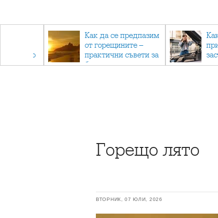
рез
Как да се предпазим
Ка
 - с
от горещините –
пр
ри отново
практични съвети за
за
та
безопасно лято
Горещо лято
ВТОРНИК, 07 ЮЛИ, 2026