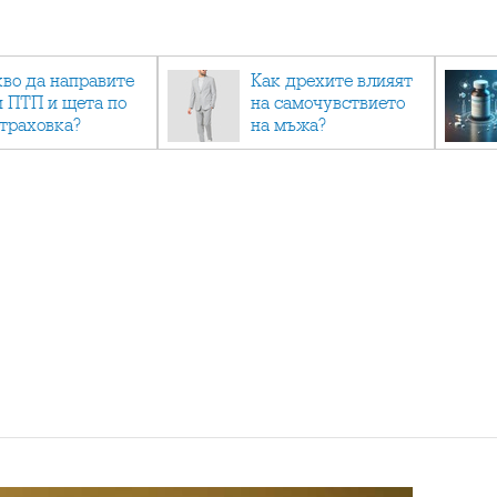
кво да направите
Как дрехите влияят
и ПТП и щета по
на самочувствието
страховка?
на мъжа?