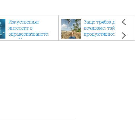
Изкуственият
Защо трябва да си
интелект в
почиваме: тайната на
здравеопазването:
продуктивността,
как AI променя
здравето и добрия
медицината
живот.