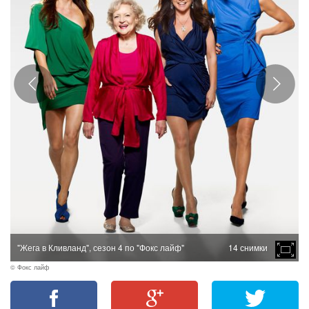
"Жега в Кливланд", сезон 4 по "Фокс лайф"
14 снимки
© Фокс лайф