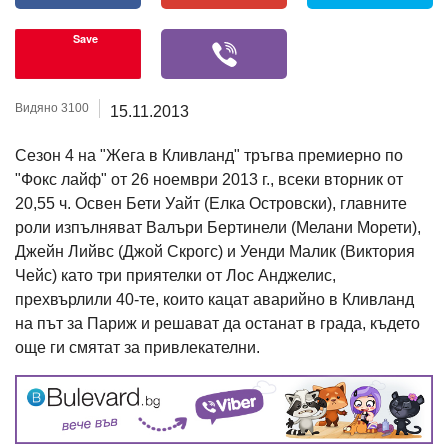
Save
Видяно 3100
15.11.2013
Сезон 4 на "Жега в Кливланд" тръгва премиерно по
"Фокс лайф" от 26 ноември 2013 г., всеки вторник от
20,55 ч. Освен Бети Уайт (Елка Островски), главните
роли изпълняват Валъри Бертинели (Мелани Морети),
Джейн Лийвс (Джой Скрогс) и Уенди Малик (Виктория
Чейс) като три приятелки от Лос Анджелис,
прехвърлили 40-те, които кацат аварийно в Кливланд
на път за Париж и решават да останат в града, където
още ги смятат за привлекателни.