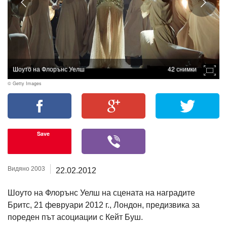
Шоуто на Флорънс Уелш
42 снимки
© Getty Images
Save
Видяно 2003
22.02.2012
Шоуто на Флорънс Уелш на сцената на наградите
Бритс, 21 февруари 2012 г., Лондон, предизвика за
пореден път асоциации с Кейт Буш.