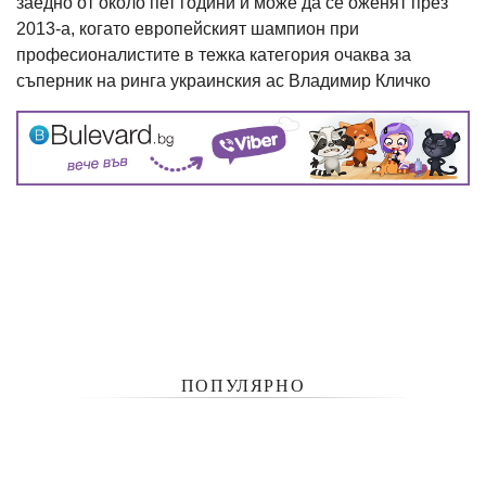
заедно от около пет години и може да се оженят през
2013-а, когато европейският шампион при
професионалистите в тежка категория очаква за
съперник на ринга украинския ас Владимир Кличко
ПОПУЛЯРНО