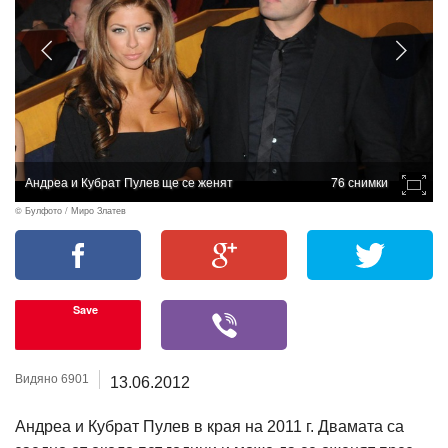
Андреа и Кубрат Пулев ще се женят
76 снимки
© Булфото / Миро Златев
Save
Видяно 6901
13.06.2012
Андреа и Кубрат Пулев в края на 2011 г. Двамата са