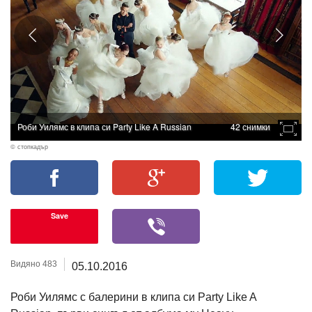
Роби Уилямс в клипа си Party Like A Russian
42 снимки
© стопкадър
Save
Видяно 483
05.10.2016
Роби Уилямс с балерини в клипа си Party Like A