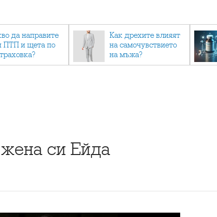
кво да направите
Как дрехите влияят
и ПТП и щета по
на самочувствието
страховка?
на мъжа?
 жена си Ейда