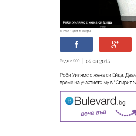
Роби Уилямс с жена си Ейда
© Рекс / Spirit of Burgas
Видяно 900
05.08.2015
Роби Уилямс с жена си Ейда. Двам
време на участието му в "Спирит ъ