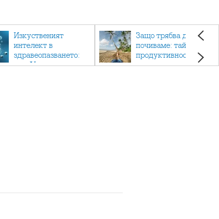
Изкуственият
Защо трябва да си
интелект в
почиваме: тайната на
здравеопазването:
продуктивността,
как AI променя
здравето и добрия
медицината
живот.