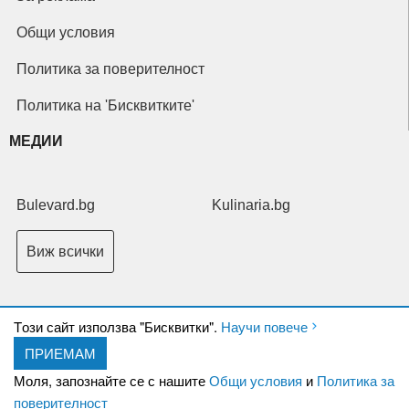
Общи условия
Политика за поверителност
Политика на 'Бисквитките'
МЕДИИ
Bulevard.bg
Kulinaria.bg
Виж всички
Tози сайт използва "Бисквитки".
Научи повече
ПРИЕМАМ
Copyright © 2026 Ксениум ООД. Всички права запазени.
Developed by
Моля, запознайте се с нашите
Общи условия
и
Политика за
XeniumCompany.com
поверителност