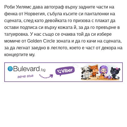
Роби Уилямс дава автограф върху задните части на
фенка от Норвегия, събула късите си панталонки на
сцената, след като девойката го призова с плакат да
остави подписа си върху кожата й, за да го превърне в
татуировка. У нас също се очаква той да си избере
момиче от Golden Circle зоната и да го качи на сцената,
за да легнат заедно в леглото, което е част от декора на
концертите му.