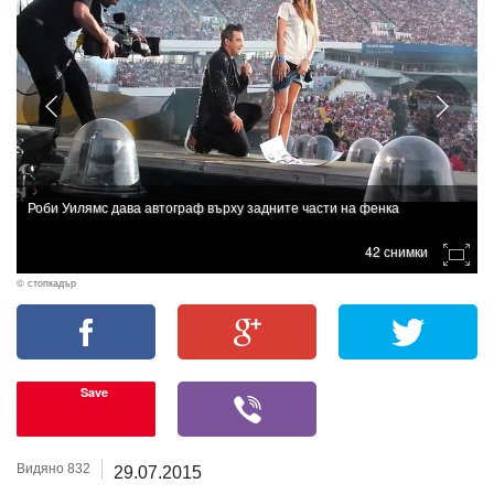
Роби Уилямс дава автограф върху задните части на фенка
42 снимки
© стопкадър
Save
Видяно 832
29.07.2015