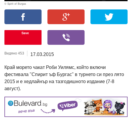
© Spirit of Burgas
Save
Видяно 453
17.03.2015
Край морето чакат Роби Уилямс, който включи
фестивала "Спирит ъф Бургас" в турнето си през лято
2015 и е хедлайнър на тазгодишното издание (7-8
август).