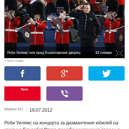
Роби Уилямс пее пред Бъкингамския дворец
42 снимки
© Getty Images
Save
Видяно 811
19.07.2012
Роби Уилямс на концерта за диамантения юбилей на