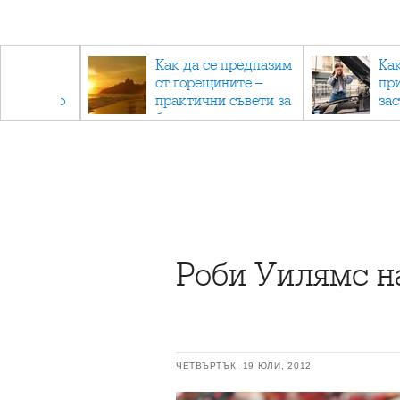
рез
Как да се предпазим
Ка
 - с
от горещините –
пр
ри отново
практични съвети за
за
та
безопасно лято
Роби Уилямс н
ЧЕТВЪРТЪК, 19 ЮЛИ, 2012