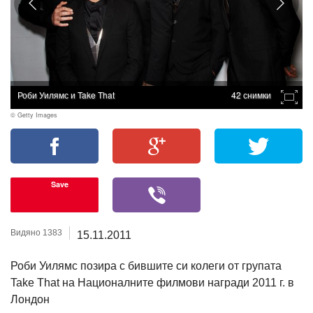
Роби Уилямс и Take That
42 снимки
© Getty Images
Save
Видяно 1383
15.11.2011
Роби Уилямс позира с бившите си колеги от групата
Take That на Националните филмови награди 2011 г. в
Лондон