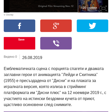
120 снимки
© Disney
Save
Видяно 0
26.08.2019
Емблематичната сцена с порцията спагети и двамата
заглавни герои от анимацията "Лейди и Скитника"
(1955) е пресъздадена от "Дисни" и на плаката за
игралната версия, която излиза в стрийминг
платформата им "Дисни плюс" на 12 ноември 2019 г., с
участието на истински бездомни кучета от приют,
щастливо осиновени след снимките.