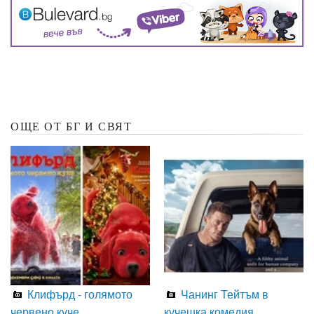
ОЩЕ ОТ БГ И СВЯТ
Клифърд - голямото
Чанинг Тейтъм в
червено куче
кучешка комедия