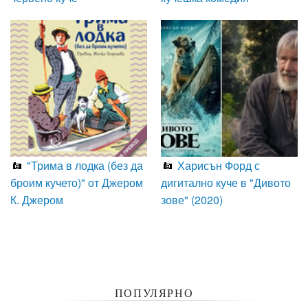
"Трима в лодка (без да
Харисън Форд с
броим кучето)" от Джером
дигитално куче в "Дивото
К. Джером
зове" (2020)
ПОПУЛЯРНО