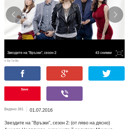
Звездите на "Връзки", сезон 2
43 снимки
© Би Ти Ви
Save
Видяно 381
01.07.2016
Звездите на "Връзки", сезон 2: (от ляво на дясно)