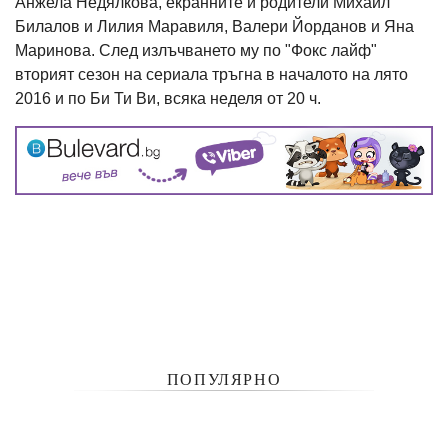
Анжела Недялкова, екранните й родители Михаил
Билалов и Лилия Маравиля, Валери Йорданов и Яна
Маринова. След излъчването му по "Фокс лайф"
вторият сезон на сериала тръгна в началото на лято
2016 и по Би Ти Ви, всяка неделя от 20 ч.
ПОПУЛЯРНО