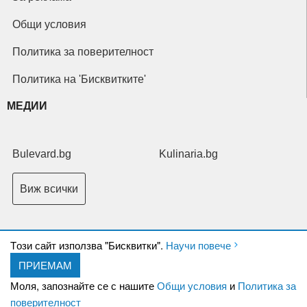
Общи условия
Политика за поверителност
Политика на 'Бисквитките'
МЕДИИ
Bulevard.bg
Kulinaria.bg
Виж всички
Tози сайт използва "Бисквитки".
Научи повече
ПРИЕМАМ
Copyright © 2026 Ксениум ООД. Всички права запазени.
Developed by
Моля, запознайте се с нашите
Общи условия
и
Политика за
XeniumCompany.com
поверителност