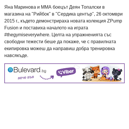
Яна Маринова и ММА боецът Деян Топалски в
магазина на "Рийбок" в "Сердика център", 26 октомври
2015 г., където демонстрираха новата колекция ZPump
Fusion и поставиха началото на играта
#thegymiseverywhere. Целта на упражненията със
свободни тежести беше да покаже, че с правилната
екипировка можеш да направиш добра тренировка
навсякъде.