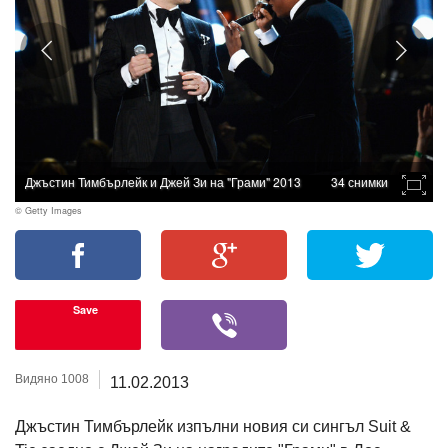
Джъстин Тимбърлейк и Джей Зи на "Грами" 2013
34 снимки
© Getty Images
Save
Видяно 1008
11.02.2013
Джъстин Тимбърлейк изпълни новия си сингъл Suit &