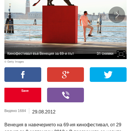
Кинофестивал във Венеция за 69-и път
31 снимки
© Getty Images
Save
Видяно 1684
29.08.2012
Венеция в навечерието на 69-ия кинофестивал, от 29