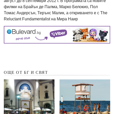
август до 8 септември 2012 г. В програмата са новите
филми на Брайън де Палма, Марко Белокио, Пол
Томас Андерсън, Терънс Малик, а откриването е с The
Reluctant Fundamentalist на Мира Наир
ОЩЕ ОТ БГ И СВЯТ