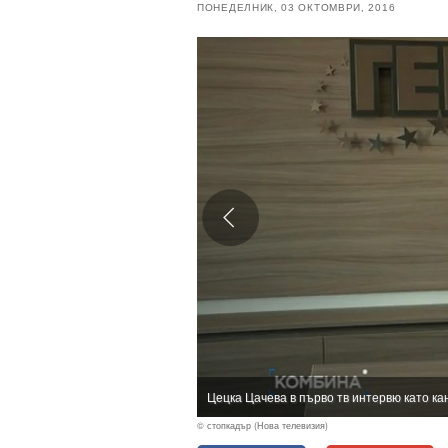
ПОНЕДЕЛНИК, 03 ОКТОМВРИ, 2016
Цецка Цачева в първо тв интервю като к
© стопкадър (Нова телевизия)