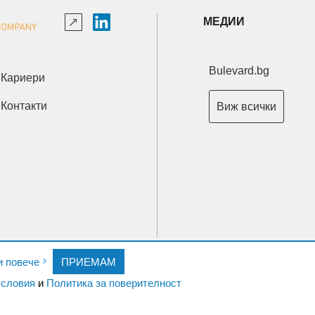
МЕДИИ
Bulevard.bg
Кариери
Контакти
Виж всички
Copyright © 2026 Ксениум ООД. Всички права запазени.
и повече
ПРИЕМАМ
Developed by
XeniumCompany.com
словия
и
Политика за поверителност