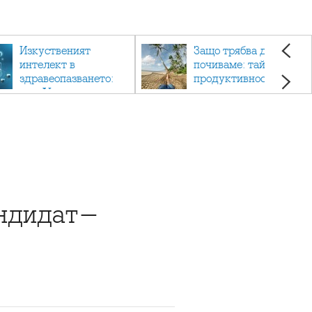
Изкуственият
Защо трябва да си
интелект в
почиваме: тайната на
здравеопазването:
продуктивността,
как AI променя
здравето и добрия
медицината
живот.
андидат-