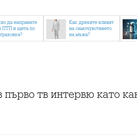
кво да направите
Как дрехите влияят
и ПТП и щета по
на самочувствието
страховка?
на мъжа?
в първо тв интервю като к