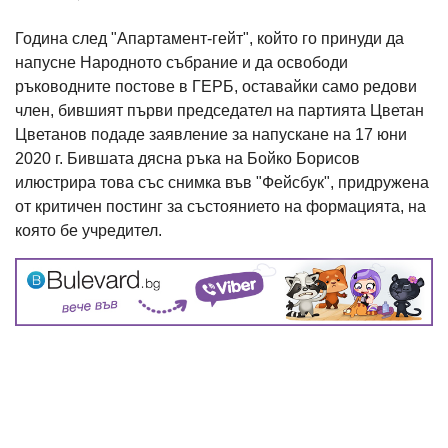
Година след "Апартамент-гейт", който го принуди да
напусне Народното събрание и да освободи
ръководните постове в ГЕРБ, оставайки само редови
член, бившият първи председател на партията Цветан
Цветанов подаде заявление за напускане на 17 юни
2020 г. Бившата дясна ръка на Бойко Борисов
илюстрира това със снимка във "Фейсбук", придружена
от критичен постинг за състоянието на формацията, на
която бе учредител.