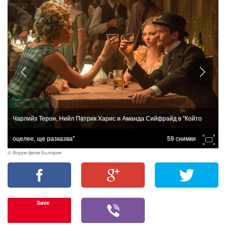
Чарлийз Терон, Нийл Патрик Харис и Аманда Сийфрайд в "Който
оцелее, ще разказва"
59 снимки
© Форум филм България
Save