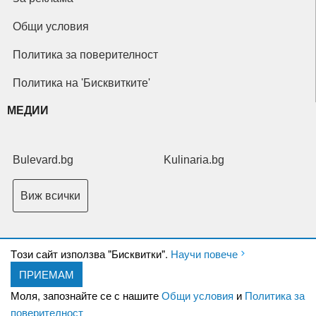
Общи условия
Политика за поверителност
Политика на 'Бисквитките'
МЕДИИ
Bulevard.bg
Kulinaria.bg
Виж всички
Tози сайт използва "Бисквитки".
Научи повече
ПРИЕМАМ
Copyright © 2026 Ксениум ООД. Всички права запазени.
Developed by
Моля, запознайте се с нашите
Общи условия
и
Политика за
XeniumCompany.com
поверителност