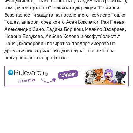
Фучеджиева ("Пътят на честта", "Седем часа разлика"),
зам.-директорът на Столичната дирекция "Пожарна
безопасност и защита на населението" комисар Тошко
Тошев, актьори, сред които Асен Блатечки, Рая Пеева,
Александър Сано, Радина Боршош, Ивайло Захариев,
Невена Бозукова, Албена Колева и ексфутболистът
Ваня Джаферович позират за предпремиерата на
драматичния сериал "Ягодова луна", посветен на
пожарникарската професия.