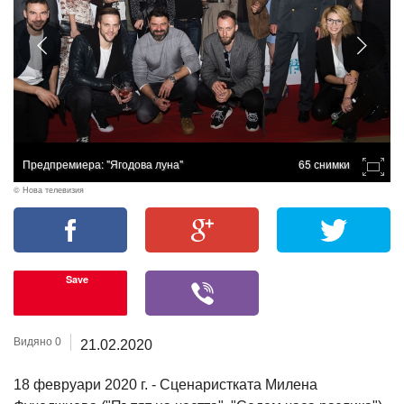
Предпремиера: "Ягодова луна"
65 снимки
© Нова телевизия
Save
Видяно 0
21.02.2020
18 февруари 2020 г. - Сценаристката Милена