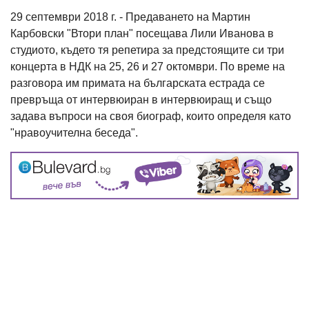
29 септември 2018 г. - Предаването на Мартин
Карбовски "Втори план" посещава Лили Иванова в
студиото, където тя репетира за предстоящите си три
концерта в НДК на 25, 26 и 27 октомври. По време на
разговора им примата на българската естрада се
превръща от интервюиран в интервюиращ и също
задава въпроси на своя биограф, които определя като
"нравоучителна беседа".