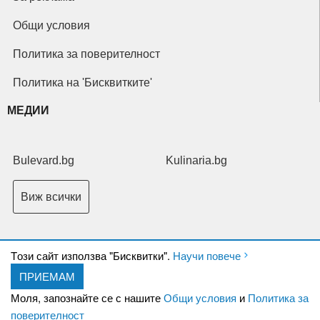
Общи условия
Политика за поверителност
Политика на 'Бисквитките'
МЕДИИ
Bulevard.bg
Kulinaria.bg
Виж всички
Tози сайт използва "Бисквитки".
Научи повече
ПРИЕМАМ
Copyright © 2026 Ксениум ООД. Всички права запазени.
Developed by
Моля, запознайте се с нашите
Общи условия
и
Политика за
XeniumCompany.com
поверителност