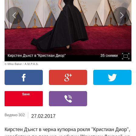
Кирстен Дънст в "Кристиан Диор"
35 снимки
© Mike Baker / A.M.P.A.S.
Save
Видяно 302
27.02.2017
Кирстен Дънст в черна кутюрна рокля "Кристиан Диор",