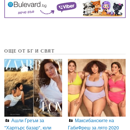
ОЩЕ ОТ БГ И СВЯТ
Ашли Греъм за
Максибанските на
"Харпърс базар", юли
ГабиФреш за лято 2020