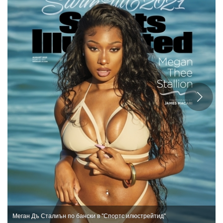
Меган Дъ Сталиън по бански в "Спортс илюстрейтид"