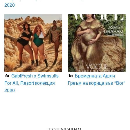
2020
GabiFresh x Swimsuits
Бременната Ашли
For All, Resort колекция
Греъм на корица във "Вог"
2020
ПОПУЛЯРНО