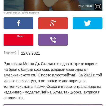
26 снимки
© James Macari / Sports Illustrated
Save
Видяно 0
22.09.2021
Рапърката Меган Дъ Сталиън е една от трите корици
на броя с бански костюми, издаван ежегодно от
американското сп. "Спортс илюстрейтид". За 2021 г. той
излезе през август, а останалите две корици са
топтенисистката Наоми Осака и първото транс лице на
изданието - моделът Лейна Блум, танцьорка, актриса и
активистка,