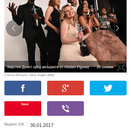
Кирстен Дънст сред актьорите от Hidden Figures
20 снимки
© Emma McIntyre / Getty Images (SAG)
Save
Видяно 328
30.01.2017