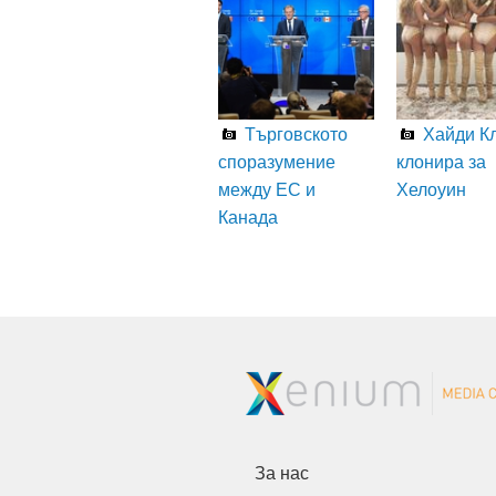
Търговското
Хайди Кл
споразумение
клонира за
между ЕС и
Хелоуин
Канада
За нас