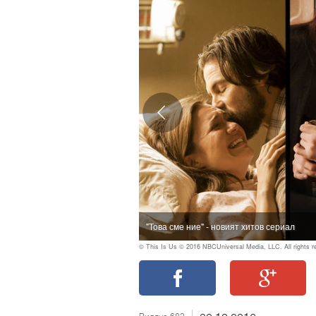
"Това сме ние" - новият хитов сериал
© This Is Us © 2016 NBCUniversal Media, LLC. All rights r