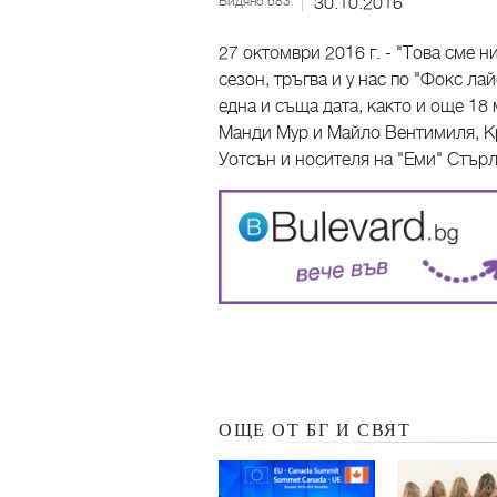
Видяно 683
30.10.2016
27 октомври 2016 г. - "Това сме н
сезон, тръгва и у нас по "Фокс ла
една и съща дата, както и още 18 м
Манди Мур и Майло Вентимиля, К
Уотсън и носителя на "Еми" Стърл
ОЩЕ ОТ БГ И СВЯТ