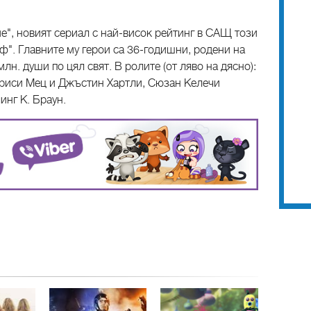
ие", новият сериал с най-висок рейтинг в САЩ този
йф". Главните му герои са 36-годишни, родени на
лн. души по цял свят. В ролите (от ляво на дясно):
риси Мец и Джъстин Хартли, Сюзан Келечи
инг К. Браун.