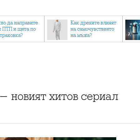
кво да направите
Как дрехите влияят
и ПТП и щета по
на самочувствието
страховка?
на мъжа?
 - новият хитов сериал