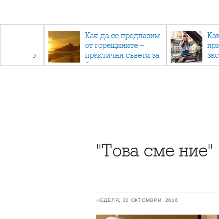
рез
Как да се предпазим
Ка
 - с
от горещините –
пр
ри отново
практични съвети за
за
та
безопасно лято
"Това сме ние"
НЕДЕЛЯ, 30 ОКТОМВРИ, 2016