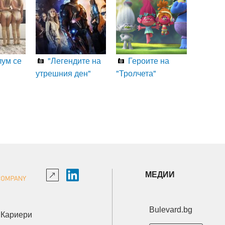
ум се
"Легендите на
Героите на
утрешния ден"
"Тролчета"
МЕДИИ
Bulevard.bg
Кариери