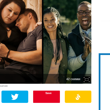
42 снимки
eserved.
Save