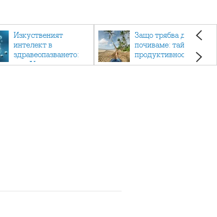
Изкуственият
Защо трябва да си
интелект в
почиваме: тайната на
здравеопазването:
продуктивността,
как AI променя
здравето и добрия
медицината
живот.