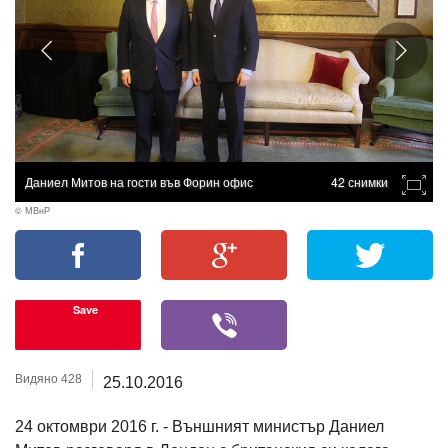
Даниел Митов на гости във Форин офис
42 снимки
© МВнР
Save
Видяно 428
25.10.2016
24 октомври 2016 г. - Външният министър Даниел