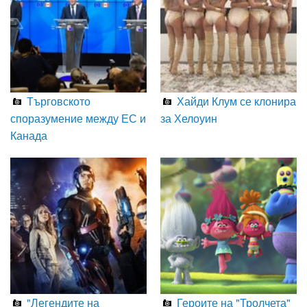
Търговското
Хайди Клум се клонира
споразумение между ЕС и
за Хелоуин
Канада
"Легендите на
Героите на "Тролчета"