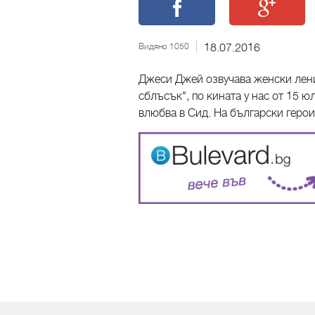
Видяно 1050
18.07.2016
Джеси Джей озвучава женски лени
сблъсък", по кината у нас от 15 ю
влюбва в Сид. На български герои