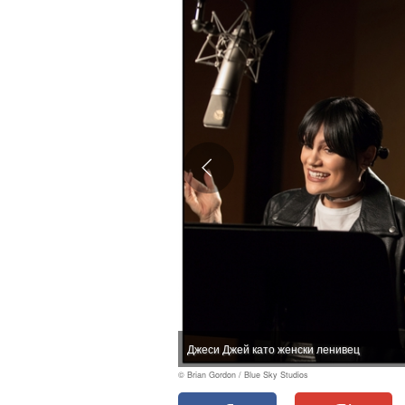
Джеси Джей като женски ленивец
© Brian Gordon / Blue Sky Studios