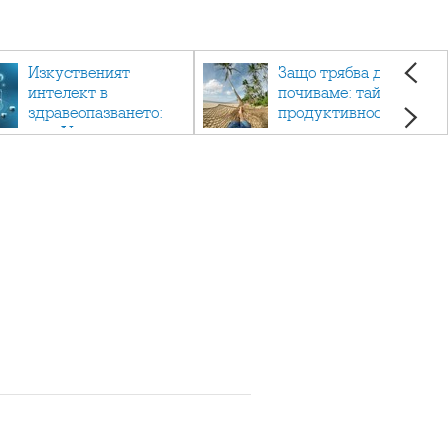
Изкуственият
Защо трябва да си
интелект в
почиваме: тайната на
здравеопазването:
продуктивността,
как AI променя
здравето и добрия
медицината
живот.