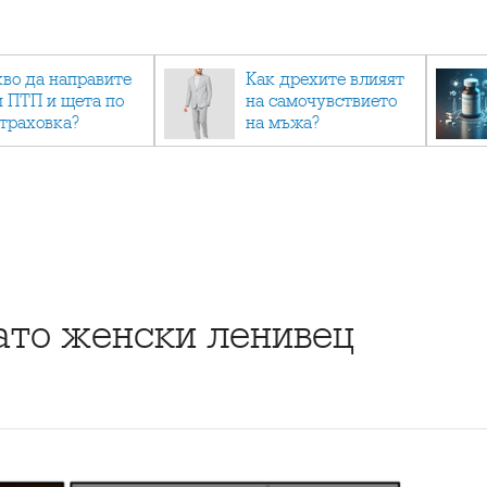
кво да направите
Как дрехите влияят
и ПТП и щета по
на самочувствието
страховка?
на мъжа?
то женски ленивец