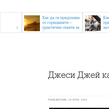
рез
Как да се предпазим
Ка
 - с
от горещините –
пр
ри отново
практични съвети за
за
та
безопасно лято
Джеси Джей ка
ПОНЕДЕЛНИК, 18 ЮЛИ, 2016