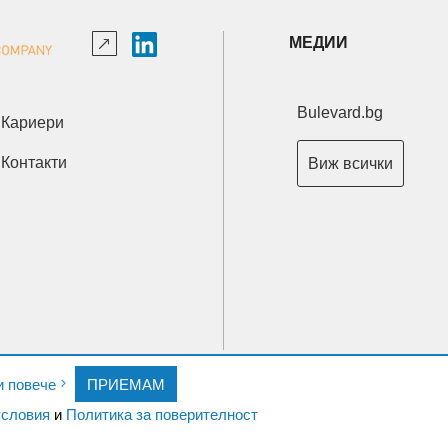
МЕДИИ
Bulevard.bg
Кариери
Контакти
Виж всички
Copyright © 2026 Ксениум ООД. Всички права запазени.
и повече
ПРИЕМАМ
Developed by
XeniumCompany.com
словия
и
Политика за поверителност