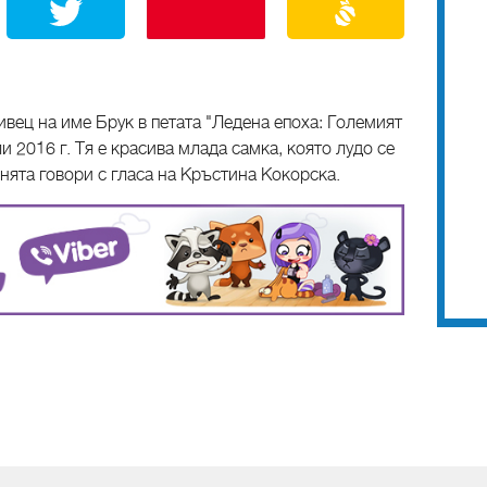
вец на име Брук в петата "Ледена епоха: Големият
ли 2016 г. Тя е красива млада самка, която лудо се
нята говори с гласа на Кръстина Кокорска.