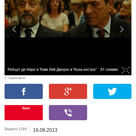
Робърт де Ниро и Томи Лий Джоунс в "Коза ностра"
51 снимки
© Тандем филм
Save
Видяно 1184
16.08.2013