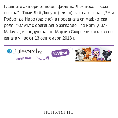
Главните актьори от новия филм на Люк Бесон "Коза
ностра" - Томи Лий Джоунс (вляво), като агент на ЦРУ, и
Робърт де Ниро (вдясно), в поредната си мафиотска
роля. Филмът с оригинално заглавие The Family, или
Malavita, е продуциран от Мартин Скорсезе и излиза по
кината у нас от 13 септември 2013 г.
ПОПУЛЯРНО