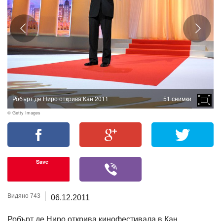
Робърт де Ниро открива Кан 2011
51 снимки
© Getty Images
Save
Видяно 743
06.12.2011
Робърт де Ниро открива кинофестивала в Кан,