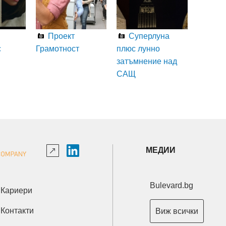
Проект
Суперлуна
с
Грамотност
плюс лунно
затъмнение над
САЩ
МЕДИИ
Bulevard.bg
Кариери
Контакти
Виж всички