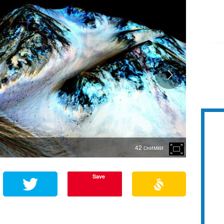
42 снимки
Save