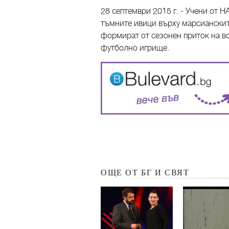
28 септември 2015 г. - Учени от Н
тъмните ивици върху марсианските
формират от сезонен приток на в
футболно игрище.
ОЩЕ ОТ БГ И СВЯТ