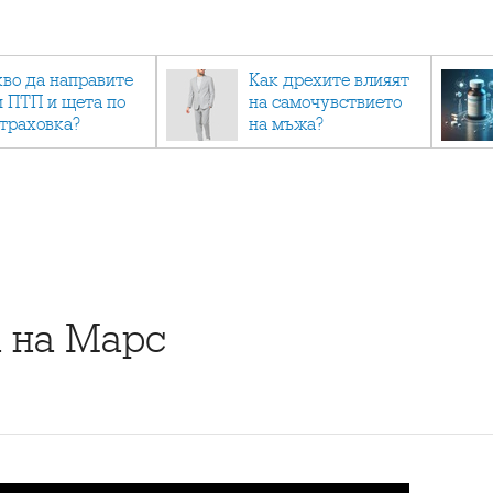
кво да направите
Как дрехите влияят
и ПТП и щета по
на самочувствието
страховка?
на мъжа?
 на Марс