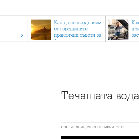
рез
Как да се предпазим
Ка
 - с
от горещините –
пр
ри отново
практични съвети за
за
та
безопасно лято
Течащата вода
ПОНЕДЕЛНИК, 28 СЕПТЕМВРИ, 2015