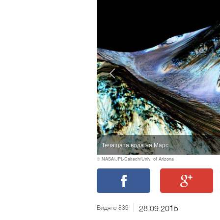
Течащата вода на Марс
© NASA/JPL-Caltech/Univ. of Arizona
Видяно 839
28.09.2015