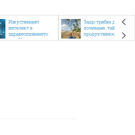
Изкуственият
Защо трябва да си
интелект в
почиваме: тайната на
здравеопазването:
продуктивността,
как AI променя
здравето и добрия
медицината
живот.