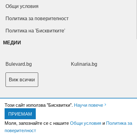
Общи условия
Политика за поверителност
Политика на 'Бисквитките'
МЕДИИ
Bulevard.bg
Kulinaria.bg
Виж всички
Tози сайт използва "Бисквитки".
Научи повече
ПРИЕМАМ
Copyright © 2026 Ксениум ООД. Всички права запазени.
Developed by
Моля, запознайте се с нашите
Общи условия
и
Политика за
XeniumCompany.com
поверителност