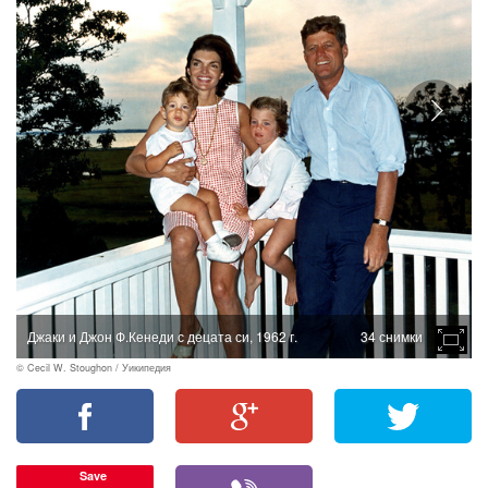
Джаки и Джон Ф.Кенеди с децата си, 1962 г.
34 снимки
© Cecil W. Stoughon / Уикипедия
Save