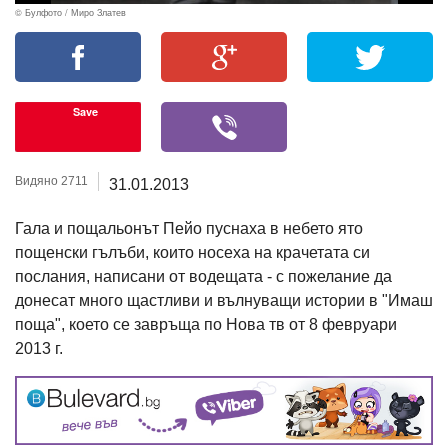
© Булфото / Миро Златев
Save
Видяно 2711
31.01.2013
Гала и пощальонът Пейо пуснаха в небето ято
пощенски гълъби, които носеха на крачетата си
послания, написани от водещата - с пожелание да
донесат много щастливи и вълнуващи истории в "Имаш
поща", което се завръща по Нова тв от 8 февруари
2013 г.