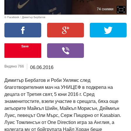
74 снимки
© Facebook / Димитър Бербатов
Save
Видяно 766
06.06.2016
Димитър Бербатов и Роби Уилямс след
благотворителния мач на УНИЦЕФ в подкрепа на
децата от Третия свят, 5 юни 2016 г. Сред
знаменитостите, взели участие в срещата, бяха още
актьорите Майкъл Шийн, Майкъл Морисън, Деймиън
Луис, певецът Оли Мърс, Серж Пицорно от Kasabian.
Луис Томлинсън от One Direction игра за Англия, а
колегата му от бойгрупата Найл Хоран беше