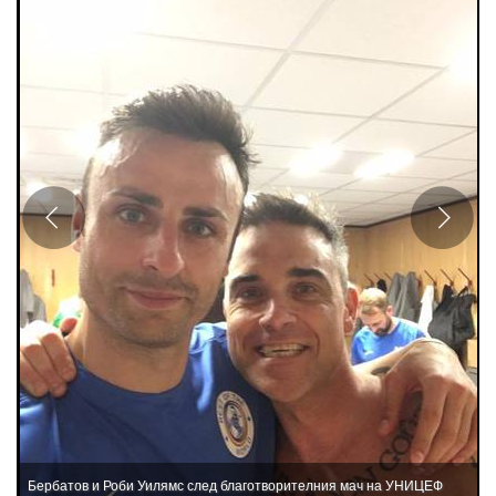
Бербатов и Роби Уилямс след благотворителния мач на УНИЦЕФ