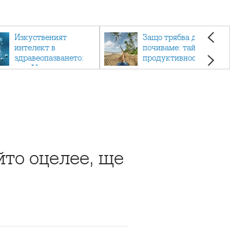
Изкуственият
Защо трябва да си
интелект в
почиваме: тайната на
здравеопазването:
продуктивността,
как AI променя
здравето и добрия
медицината
живот.
йто оцелее, ще