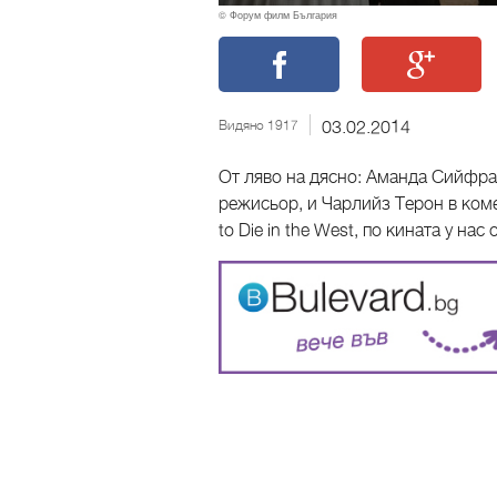
© Форум филм България
Видяно 1917
03.02.2014
От ляво на дясно: Аманда Сийфра
режисьор, и Чарлийз Терон в комед
to Die in the West, по кината у нас 