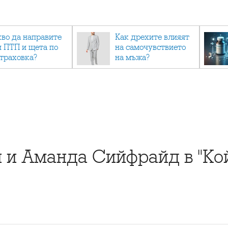
кво да направите
Как дрехите влияят
и ПТП и щета по
на самочувствието
страховка?
на мъжа?
 и Аманда Сийфрайд в "Ко