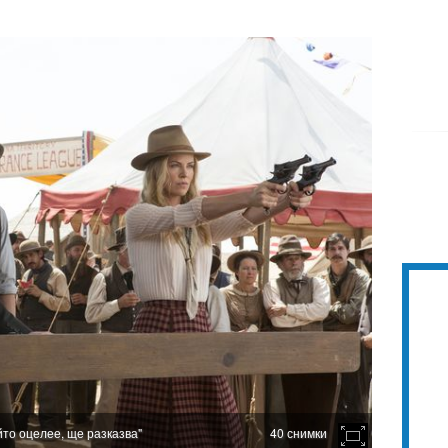
то оцелее, ще разказва"
40 снимки