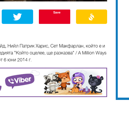
Save
йд, Нийл Патрик Харис, Сет Макфарлан, който е и
ията "Който оцелее, ще разказва" / A Million Ways
от 6 юни 2014 г.