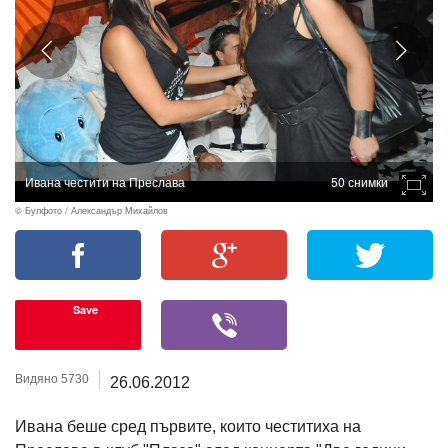
Ивана честити на Преслава
50 снимки
© Булфото / Александър Михайлов
Save
Видяно 5730
26.06.2012
Ивана беше сред първите, които честитиха на