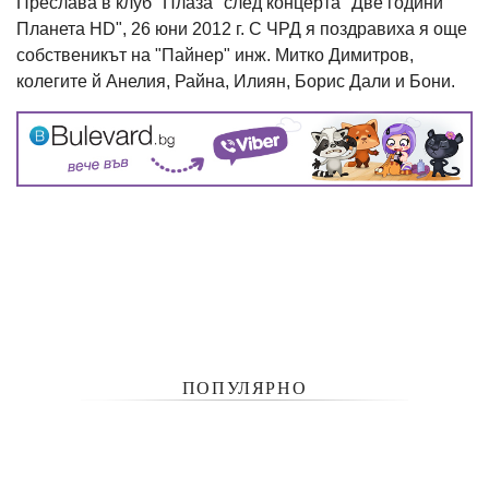
Преслава в клуб "Плаза" след концерта "Две години
Планета HD", 26 юни 2012 г. С ЧРД я поздравиха я още
собственикът на "Пайнер" инж. Митко Димитров,
колегите й Анелия, Райна, Илиян, Борис Дали и Бони.
ПОПУЛЯРНО