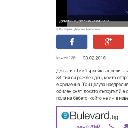
Джъстин и Джесика чакат бебе
© Инстаграм / Джъстин Тимбърлейк
Видяно 1394
03.02.2015
Джъстин Тимбърлейк сподели с та
34-тия си рожден ден, който отпр
е бременна. Той целува наедрелия 
обилен сняг, докато съпругът й е с
пола на бебето, който не им е изве