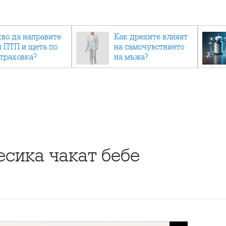
кво да направите
Как дрехите влияят
и ПТП и щета по
на самочувствието
страховка?
на мъжа?
сика чакат бебе