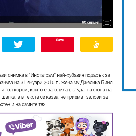
60 снимки
Save
зи снимка в "Инстаграм" най-хубавия подарък за
азнува на 31 януари 2015 г.: жена му Джесика Бийл
й гол корем, който е заголила в студа, на фона на
 шапка, а в текста се казва, че приемат залози за
стен и на самите тях.