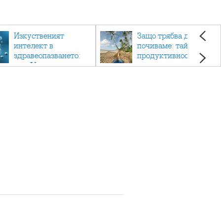
Изкуственият
Защо трябва да си
интелект в
почиваме: тайната на
здравеопазването:
продуктивността,
как AI променя
здравето и добрия
медицината
живот.