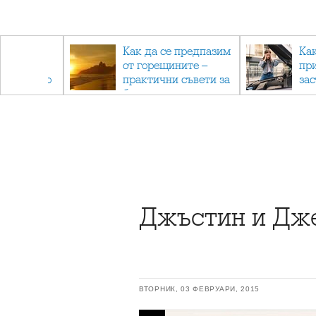
рез
Как да се предпазим
Ка
 - с
от горещините –
пр
ри отново
практични съвети за
за
та
безопасно лято
Джъстин и Дже
ВТОРНИК, 03 ФЕВРУАРИ, 2015