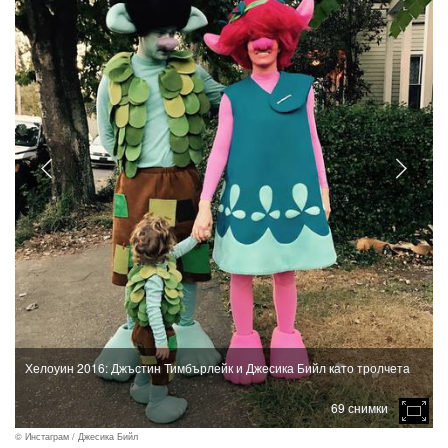
Хелоуин 2016: Джъстин Тимбърлейк и Джесика Бийл като тролчета
69 снимки
© Инстаграм / Джесика Бийл