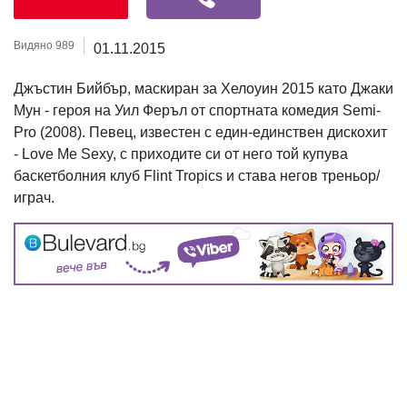
Видяно 989
01.11.2015
Джъстин Бийбър, маскиран за Хелоуин 2015 като Джаки
Мун - героя на Уил Феръл от спортната комедия Semi-
Pro (2008). Певец, известен с един-единствен дискохит
- Love Me Sexy, с приходите си от него той купува
баскетболния клуб Flint Tropics и става негов треньор/
играч.