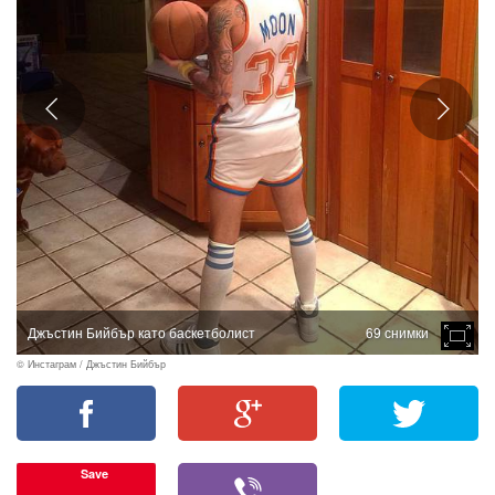
Джъстин Бийбър като баскетболист
69 снимки
© Инстаграм / Джъстин Бийбър
Save