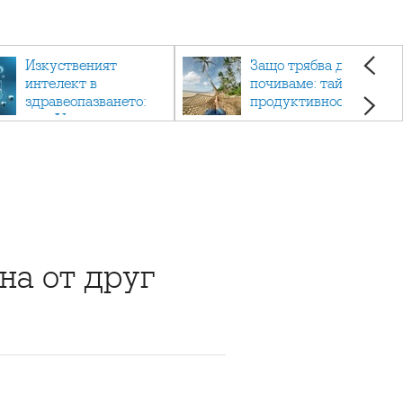
Изкуственият
Защо трябва да си
интелект в
почиваме: тайната на
здравеопазването:
продуктивността,
как AI променя
здравето и добрия
медицината
живот.
на от друг