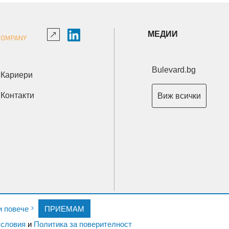
МЕДИИ
Bulevard.bg
Кариери
Контакти
Виж всички
Copyright © 2026 Ксениум ООД. Всички права запазени.
и повече
ПРИЕМАМ
Developed by
XeniumCompany.com
словия
и
Политика за поверителност