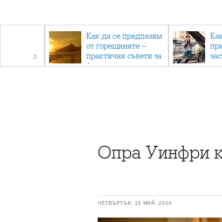
рез
Как да се предпазим
Ка
 - с
от горещините –
пр
ри отново
практични съвети за
за
та
безопасно лято
Опра Уинфри к
ЧЕТВЪРТЪК, 15 МАЙ, 2014