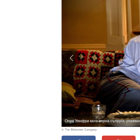
Опра Уинфри като вярна съпруга, ухажван
© The Weinstein Company