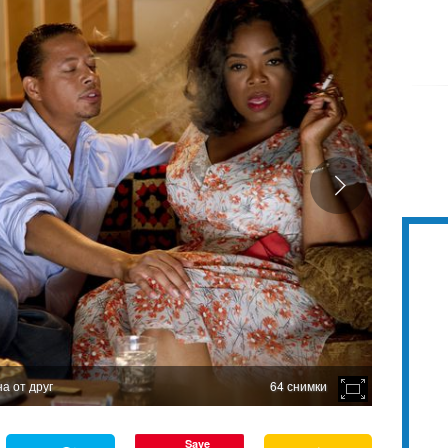
а от друг
64 снимки
Save