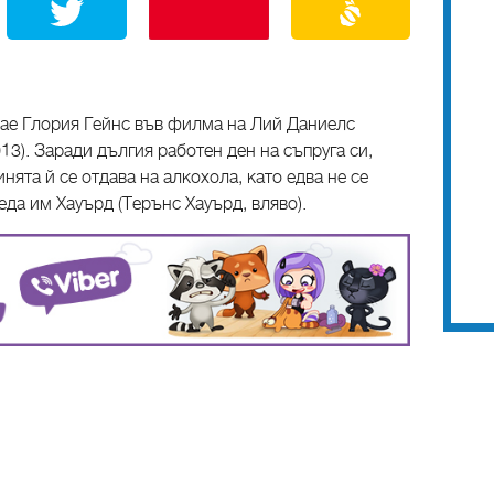
грае Глория Гейнс във филма на Лий Даниелс
13). Заради дългия работен ден на съпруга си,
нята й се отдава на алкохола, като едва не се
еда им Хауърд (Терънс Хауърд, вляво).