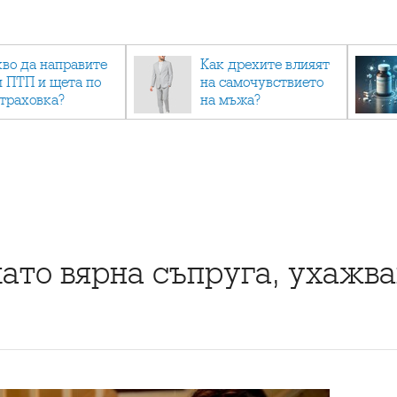
кво да направите
Как дрехите влияят
и ПТП и щета по
на самочувствието
страховка?
на мъжа?
ато вярна съпруга, ухажва