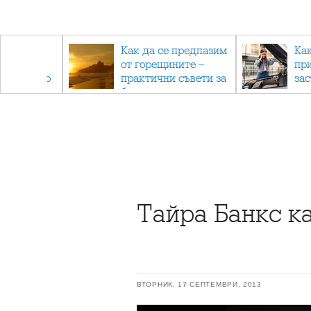
рез
Как да се предпазим
Ка
 - с
от горещините –
пр
ри отново
практични съвети за
за
та
безопасно лято
Тайра Банкс к
ВТОРНИК, 17 СЕПТЕМВРИ, 2013