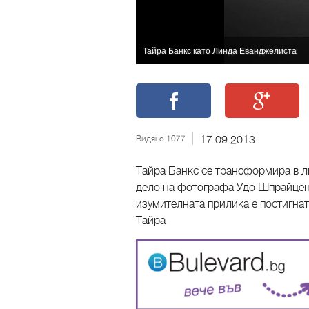
Тайра Банкс като Линда Еванджелиста
Видяно 1077
17.09.2013
Тайра Банкс се трансформира в 
дело на фотографа Удо Шпрайценб
изумителната прилика е постигнат
Тайра