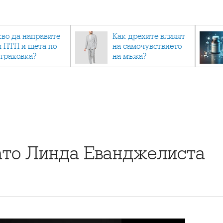
кво да направите
Как дрехите влияят
и ПТП и щета по
на самочувствието
страховка?
на мъжа?
ато Линда Еванджелиста