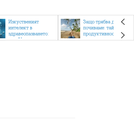
Изкуственият
Защо трябва да си
интелект в
почиваме: тайната на
здравеопазването:
продуктивността,
как AI променя
здравето и добрия
медицината
живот.