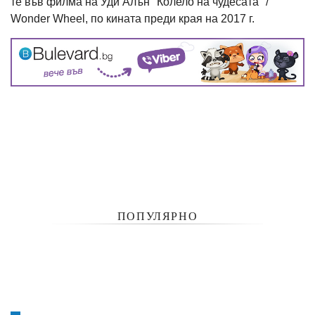
те във филма на Уди Алън "Колело на чудесата" /
Wonder Wheel, по кината преди края на 2017 г.
ПОПУЛЯРНО