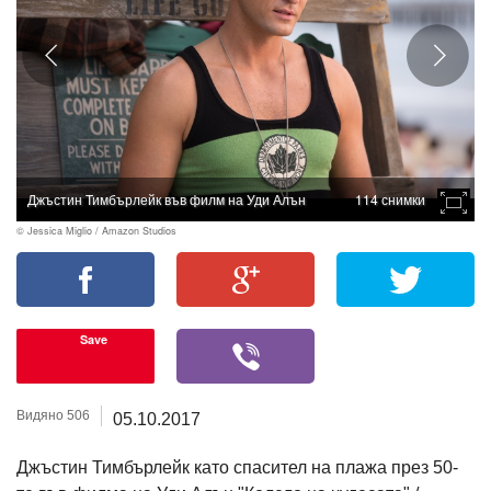
Джъстин Тимбърлейк във филм на Уди Алън
114 снимки
© Jessica Miglio / Amazon Studios
Save
Видяно 506
05.10.2017
Джъстин Тимбърлейк като спасител на плажа през 50-