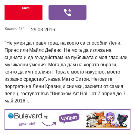
Save
Видяно 484
29.03.2016
"Не умея да правя това, на което са способни Лени,
Принс или Майлс Дейвис. Не мога да изляза на
сцената и да въздействам на публиката с моя глас или
музикални умения. Мога да дам на хората образи,
които да им повлияят. Това е моето изкуство, моето
изразно средство", казва Матю Битон. Неговите
портрети на Лени Кравиц и снимки, заснети от самия
певец, гостуват във "Виваком Art Hall" от 7 април до 7
май 2016 г.