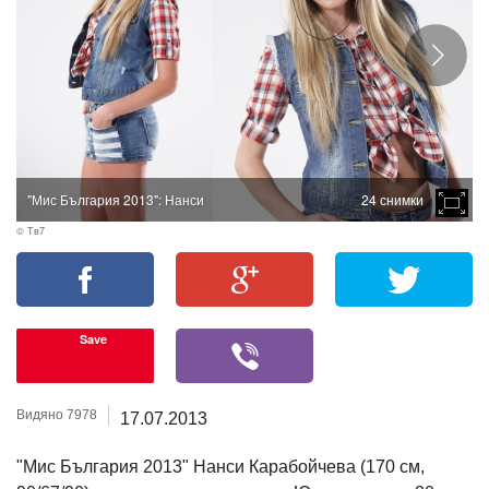
"Мис България 2013": Нанси
24 снимки
© Тв7
Save
Видяно 7978
17.07.2013
"Мис България 2013" Нанси Карабойчева (170 см,