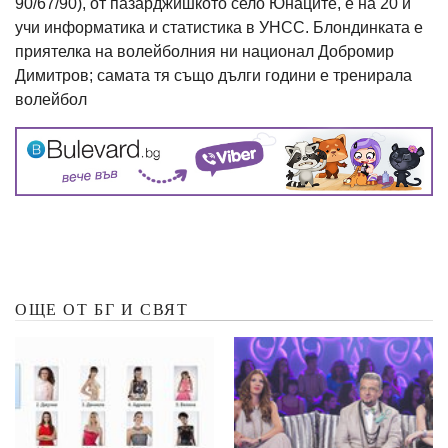
90/67/90), от пазарджишкото село Юнаците, е на 20 и
учи информатика и статистика в УНСС. Блондинката е
приятелка на волейболния ни национал Добромир
Димитров; самата тя също дълги години е тренирала
волейбол
ОЩЕ ОТ БГ И СВЯТ