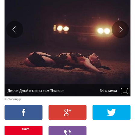
Джеси Джей в клипа към Thunder
34 снимки
© стопкадър
Save