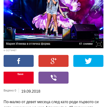
Мария Илиева в отлична форма
41 снимки
© CCTVHET
Save
Видяно 0
19.09.2018
По-малко от девет месеца след като роди първото си