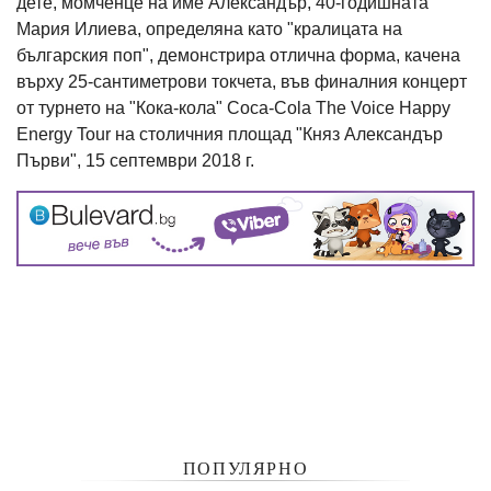
дете, момченце на име Александър, 40-годишната
Мария Илиева, определяна като "кралицата на
българския поп", демонстрира отлична форма, качена
върху 25-сантиметрови токчета, във финалния концерт
от турнето на "Кока-кола" Coca-Cola The Voice Happy
Energy Tour на столичния площад "Княз Александър
Първи", 15 септември 2018 г.
ПОПУЛЯРНО