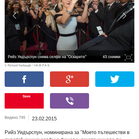
Рийз Уидърспун снима селфи на "Оскарите"
43 снимки
© Richard Harbaugh / ©A.M.P.A.S.
Save
Видяно 795
23.02.2015
Рийз Уидърспун, номинирана за "Моето пътешестви в