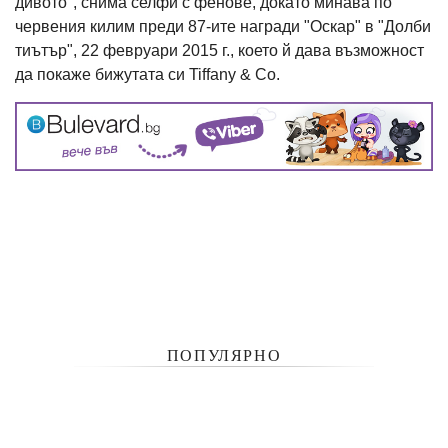
дивото", снима селфи с фенове, докато минава по
червения килим преди 87-ите награди "Оскар" в "Долби
тиътър", 22 февруари 2015 г., което й дава възможност
да покаже бижутата си Tiffany & Co.
ПОПУЛЯРНО